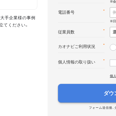
*
電話番号
た大手企業様の事例
立てください。
*
従業員数
*
カオナビご利用状況
*
個人情報の取り扱い
個
ダウ
フォーム送信後、