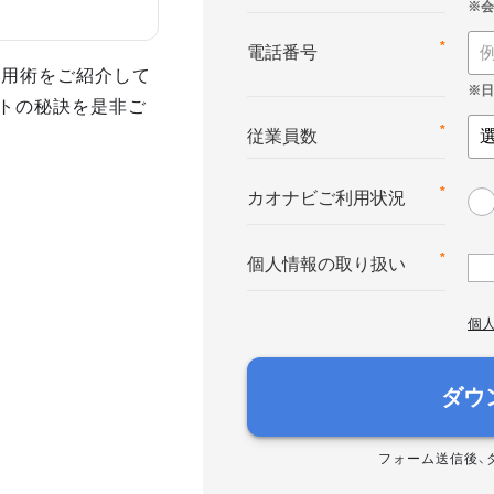
*
電話番号
活用術をご紹介して
トの秘訣を是非ご
*
従業員数
*
カオナビご利用状況
*
個人情報の取り扱い
個
ダウ
フォーム送信後、