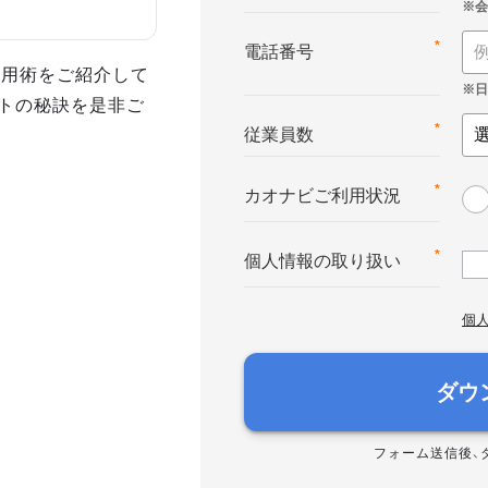
*
電話番号
活用術をご紹介して
トの秘訣を是非ご
*
従業員数
*
カオナビご利用状況
*
個人情報の取り扱い
個
ダウ
フォーム送信後、