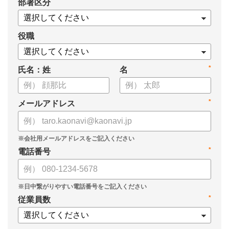
*
部署区分
員 CHRO 管理本部長 植村弘子様に「カオナビ」の導入の経緯
から、現在の活用方法と効果を伺いました。
役職
*
氏名：姓
名
*
メールアドレス
*
電話番号
*
従業員数