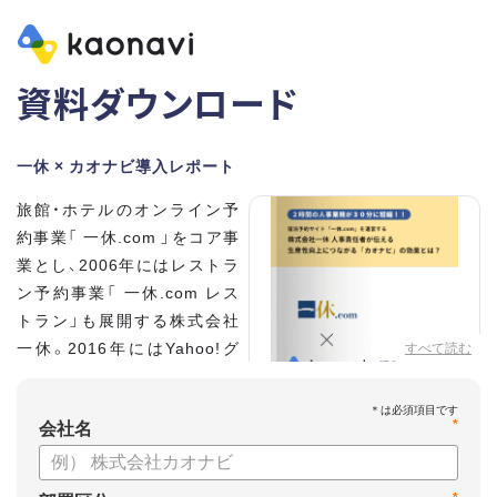
資料ダウンロード
一休 × カオナビ導入レポート
旅館・ホテルのオンライン予
約事業「 一休.com 」をコア事
業とし、2006年にはレストラ
ン予約事業「 一休.com レス
トラン」も展開する株式会社
一休。2016年にはYahoo!グ
すべて読む
ループの100%子会社となり、
さらなる成長を遂げていま
*
す。積極的な採用を進め、社員
会社名
数は350名に拡大。いま、自社
を「第二次創業期」と位置づける同社の人事を統括する、執行役