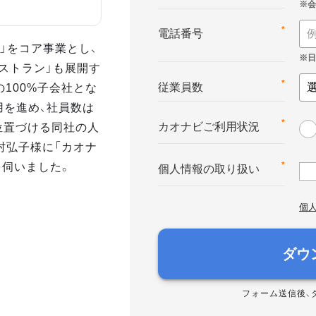
*
電話番号
 」をコア事業とし、
 レストラン」も展開す
の100%子会社とな
*
従業員数
用を進め、社員数は
と位置づける同社の人
*
カオナビご利用状況
植村弘子様に「カオナ
を伺いました。
*
個人情報の取り扱い
個
ダウ
フォーム送信後、