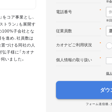
*
電話番号
 」をコア事業とし、
 レストラン」も展開す
の100%子会社とな
*
従業員数
用を進め、社員数は
と位置づける同社の人
*
カオナビご利用状況
植村弘子様に「カオナ
を伺いました。
*
個人情報の取り扱い
個
ダウ
フォーム送信後、