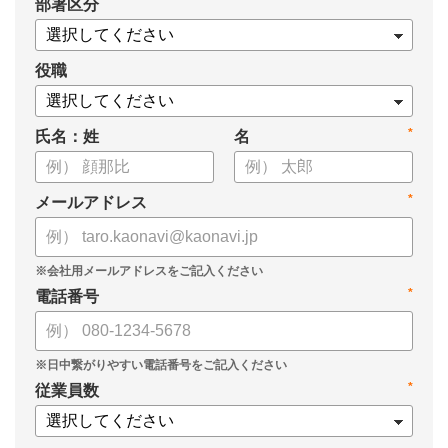
*
部署区分
員 CHRO 管理本部長 植村弘子様に「カオナビ」の導入の経緯
から、現在の活用方法と効果を伺いました。
役職
*
氏名：姓
名
*
メールアドレス
*
電話番号
*
従業員数