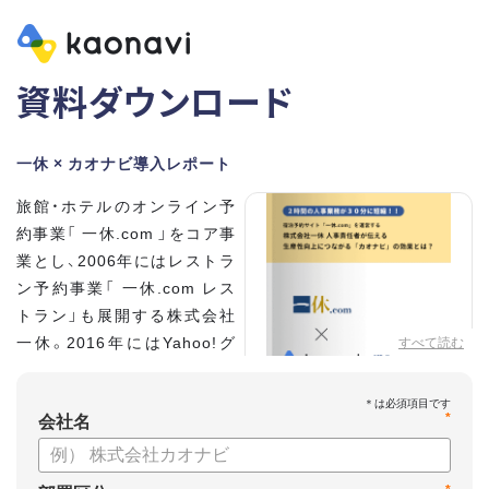
資料ダウンロード
一休 × カオナビ導入レポート
旅館・ホテルのオンライン予
約事業「 一休.com 」をコア事
業とし、2006年にはレストラ
ン予約事業「 一休.com レス
トラン」も展開する株式会社
一休。2016年にはYahoo!グ
すべて読む
ループの100%子会社となり、
さらなる成長を遂げていま
*
す。積極的な採用を進め、社員
会社名
数は350名に拡大。いま、自社
を「第二次創業期」と位置づける同社の人事を統括する、執行役