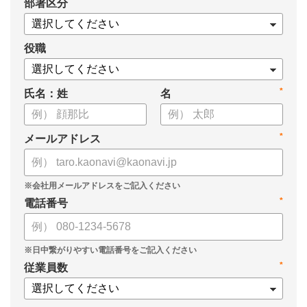
*
部署区分
員 CHRO 管理本部長 植村弘子様に「カオナビ」の導入の経緯
から、現在の活用方法と効果を伺いました。
役職
*
氏名：姓
名
*
メールアドレス
*
電話番号
*
従業員数