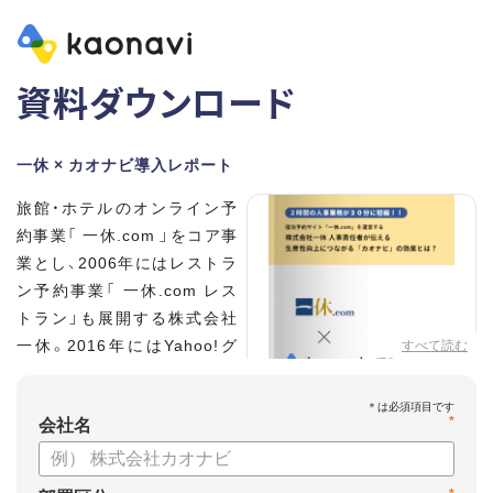
資料ダウンロード
一休 × カオナビ導入レポート
旅館・ホテルのオンライン予
約事業「 一休.com 」をコア事
業とし、2006年にはレストラ
ン予約事業「 一休.com レス
トラン」も展開する株式会社
一休。2016年にはYahoo!グ
すべて読む
ループの100%子会社となり、
さらなる成長を遂げていま
*
す。積極的な採用を進め、社員
会社名
数は350名に拡大。いま、自社
を「第二次創業期」と位置づける同社の人事を統括する、執行役