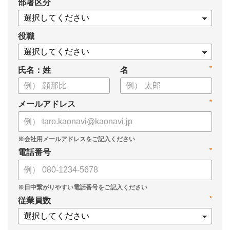
*
部署区分
員 CHRO 管理本部長 植村弘子様に「カオナビ」の導入の経緯
から、現在の活用方法と効果を伺いました。
役職
*
氏名：姓
名
*
メールアドレス
*
電話番号
*
従業員数