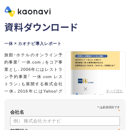
資料ダウンロード
一休 × カオナビ導入レポート
旅館・ホテルのオンライン予
約事業「 一休.com 」をコア事
業とし、2006年にはレストラ
ン予約事業「 一休.com レス
トラン」も展開する株式会社
一休。2016年にはYahoo!グ
すべて読む
ループの100%子会社となり、
さらなる成長を遂げていま
*
す。積極的な採用を進め、社員
会社名
数は350名に拡大。いま、自社
を「第二次創業期」と位置づける同社の人事を統括する、執行役