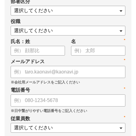
*
部署区分
員 CHRO 管理本部長 植村弘子様に「カオナビ」の導入の経緯
から、現在の活用方法と効果を伺いました。
役職
*
氏名：姓
名
*
メールアドレス
*
電話番号
*
従業員数