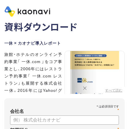
資料ダウンロード
一休 × カオナビ導入レポート
旅館・ホテルのオンライン予
約事業「 一休.com 」をコア事
業とし、2006年にはレストラ
ン予約事業「 一休.com レス
トラン」も展開する株式会社
一休。2016年にはYahoo!グ
すべて読む
ループの100%子会社となり、
さらなる成長を遂げていま
*
す。積極的な採用を進め、社員
会社名
数は350名に拡大。いま、自社
を「第二次創業期」と位置づける同社の人事を統括する、執行役