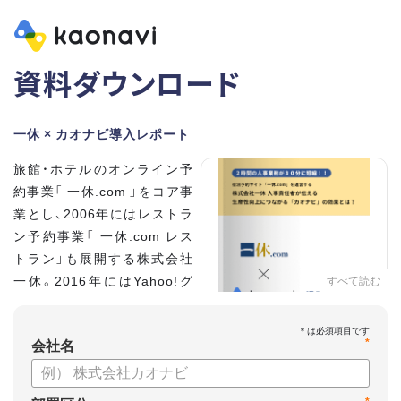
資料ダウンロード
一休 × カオナビ導入レポート
旅館・ホテルのオンライン予
約事業「 一休.com 」をコア事
業とし、2006年にはレストラ
ン予約事業「 一休.com レス
トラン」も展開する株式会社
一休。2016年にはYahoo!グ
すべて読む
ループの100%子会社となり、
さらなる成長を遂げていま
*
す。積極的な採用を進め、社員
会社名
数は350名に拡大。いま、自社
を「第二次創業期」と位置づける同社の人事を統括する、執行役