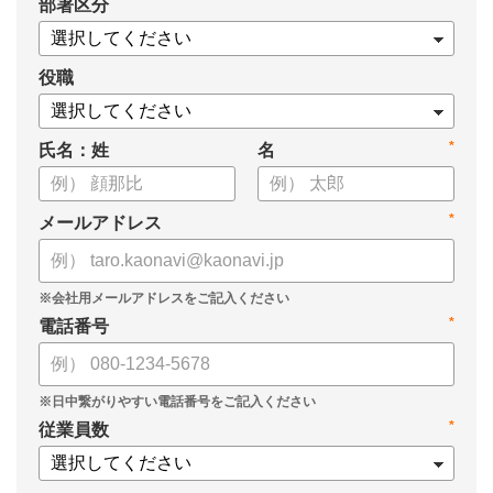
*
部署区分
員 CHRO 管理本部長 植村弘子様に「カオナビ」の導入の経緯
から、現在の活用方法と効果を伺いました。
役職
*
氏名：姓
名
*
メールアドレス
*
電話番号
*
従業員数