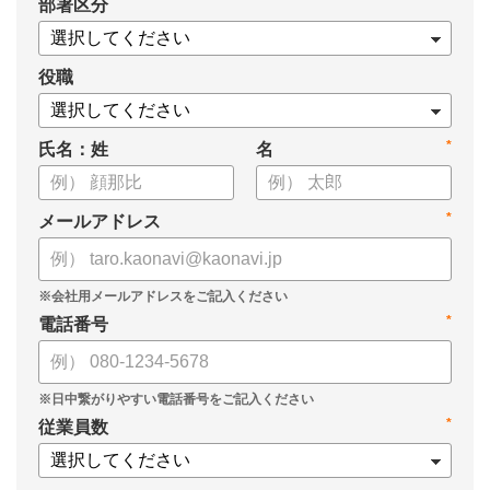
*
部署区分
員 CHRO 管理本部長 植村弘子様に「カオナビ」の導入の経緯
から、現在の活用方法と効果を伺いました。
役職
*
氏名：姓
名
*
メールアドレス
*
電話番号
*
従業員数