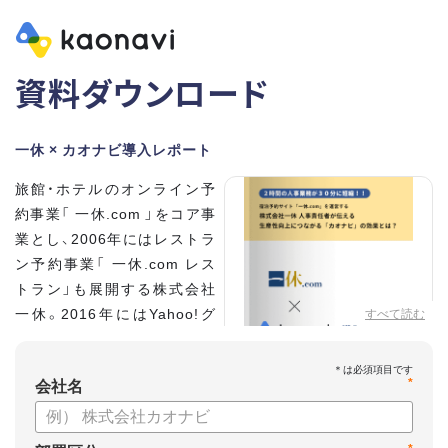
資料ダウンロード
一休 × カオナビ導入レポート
旅館・ホテルのオンライン予
約事業「 一休.com 」をコア事
業とし、2006年にはレストラ
ン予約事業「 一休.com レス
トラン」も展開する株式会社
一休。2016年にはYahoo!グ
すべて読む
ループの100%子会社となり、
さらなる成長を遂げていま
*
す。積極的な採用を進め、社員
会社名
数は350名に拡大。いま、自社
を「第二次創業期」と位置づける同社の人事を統括する、執行役