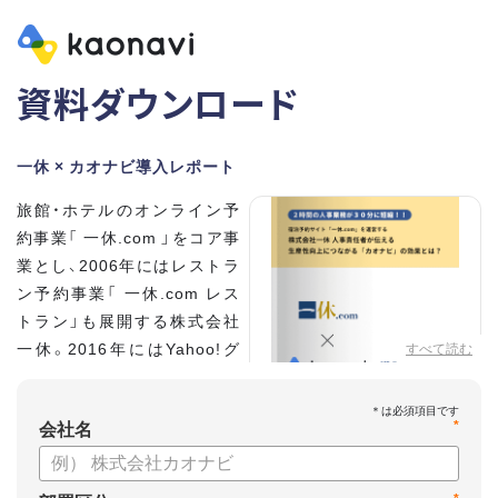
資料ダウンロード
一休 × カオナビ導入レポート
旅館・ホテルのオンライン予
約事業「 一休.com 」をコア事
業とし、2006年にはレストラ
ン予約事業「 一休.com レス
トラン」も展開する株式会社
一休。2016年にはYahoo!グ
すべて読む
ループの100%子会社となり、
さらなる成長を遂げていま
*
す。積極的な採用を進め、社員
会社名
数は350名に拡大。いま、自社
を「第二次創業期」と位置づける同社の人事を統括する、執行役