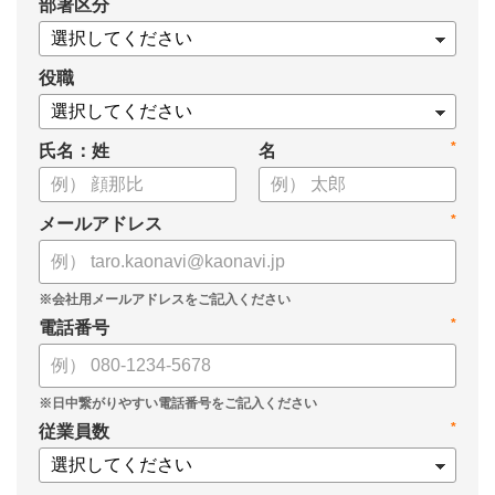
*
部署区分
員 CHRO 管理本部長 植村弘子様に「カオナビ」の導入の経緯
から、現在の活用方法と効果を伺いました。
役職
*
氏名：姓
名
*
メールアドレス
*
電話番号
*
従業員数