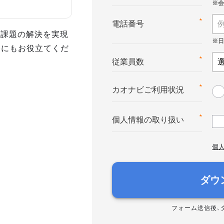
*
電話番号
事課題の解決を実現
務にもお役立てくだ
*
従業員数
*
カオナビご利用状況
*
個人情報の取り扱い
個
ダウ
フォーム送信後、