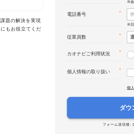
*
電話番号
事課題の解決を実現
務にもお役立てくだ
*
従業員数
*
カオナビご利用状況
*
個人情報の取り扱い
個
ダウ
フォーム送信後、