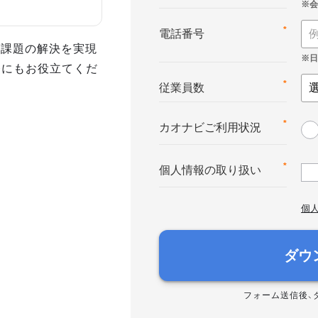
*
電話番号
事課題の解決を実現
務にもお役立てくだ
*
従業員数
*
カオナビご利用状況
*
個人情報の取り扱い
個
ダウ
フォーム送信後、