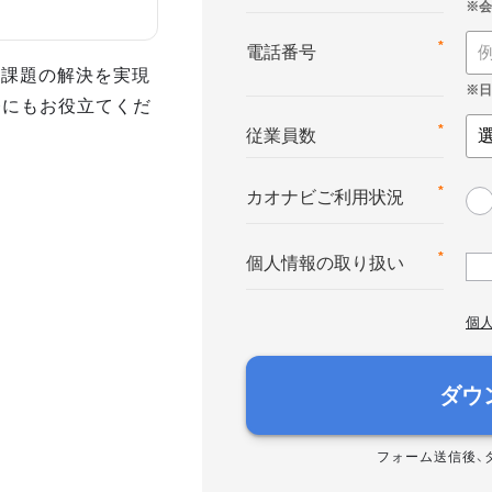
*
電話番号
事課題の解決を実現
務にもお役立てくだ
*
従業員数
*
カオナビご利用状況
*
個人情報の取り扱い
個
ダウ
フォーム送信後、