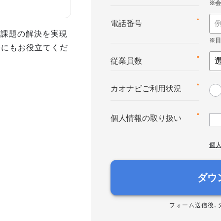
*
電話番号
事課題の解決を実現
務にもお役立てくだ
*
従業員数
*
カオナビご利用状況
*
個人情報の取り扱い
個
ダウ
フォーム送信後、