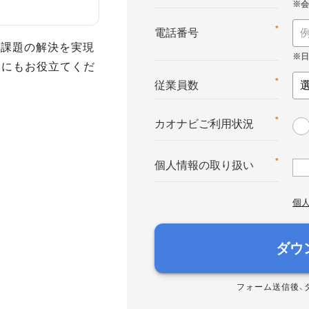
*
電話番号
事課題の解決を実現
務にもお役立てくだ
*
従業員数
*
カオナビご利用状況
*
個人情報の取り扱い
個
ダウ
フォーム送信後、