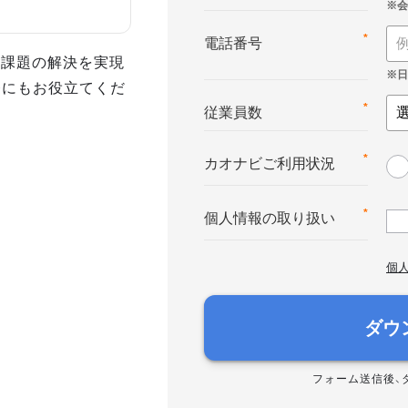
*
電話番号
事課題の解決を実現
務にもお役立てくだ
*
従業員数
*
カオナビご利用状況
*
個人情報の取り扱い
個
ダウ
フォーム送信後、