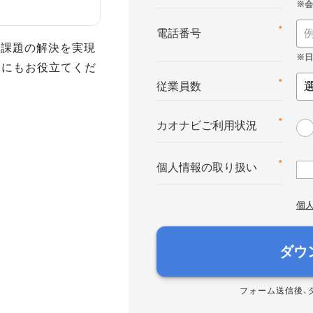
*
電話番号
事課題の解決を実現
務にもお役立てくだ
*
従業員数
*
カオナビご利用状況
*
個人情報の取り扱い
個
ダウ
フォーム送信後、