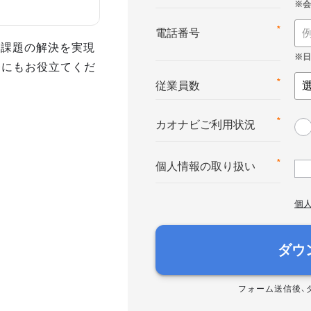
*
電話番号
事課題の解決を実現
務にもお役立てくだ
*
従業員数
*
カオナビご利用状況
*
個人情報の取り扱い
個
ダウ
フォーム送信後、