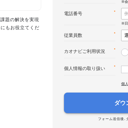
*
電話番号
事課題の解決を実現
務にもお役立てくだ
*
従業員数
*
カオナビご利用状況
*
個人情報の取り扱い
個
ダウ
フォーム送信後、