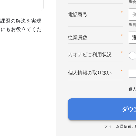
*
電話番号
事課題の解決を実現
務にもお役立てくだ
*
従業員数
*
カオナビご利用状況
*
個人情報の取り扱い
個
ダウ
フォーム送信後、