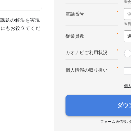
*
電話番号
事課題の解決を実現
務にもお役立てくだ
*
従業員数
*
カオナビご利用状況
*
個人情報の取り扱い
個
ダウ
フォーム送信後、