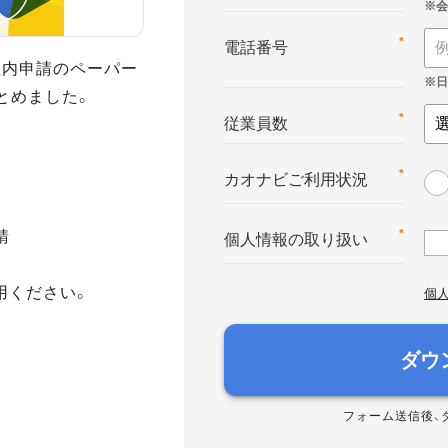
*
電話番号
社内申請のペーパー
とめました。
*
従業員数
*
カオナビご利用状況
請
*
個人情報の取り扱い
用ください。
個
ダウ
フォーム送信後、