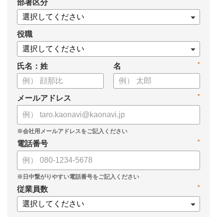
*
部署区分
・導入検討に必要な3つの視点
・7つの選定ポイント
についてまとめましたので、ぜひお役立てください。
役職
*
氏名：姓
名
*
メールアドレス
*
電話番号
*
従業員数