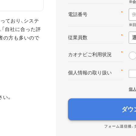
*
電話番号
っており、システ
、「自社に合った評
者の方も多いので
*
従業員数
*
カオナビご利用状況
*
個人情報の取り扱い
個
さい。
ダウ
フォーム送信後、