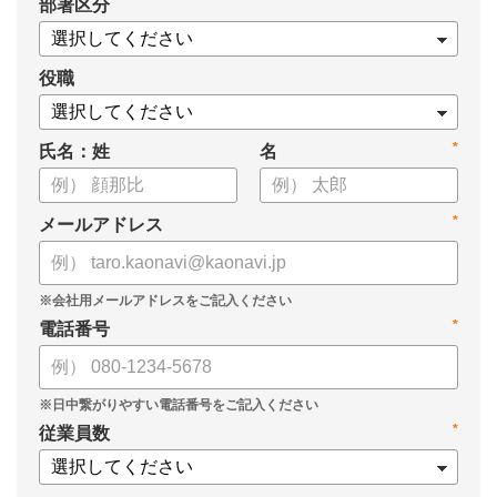
*
部署区分
・導入検討に必要な3つの視点
・7つの選定ポイント
についてまとめましたので、ぜひお役立てください。
役職
*
氏名：姓
名
*
メールアドレス
*
電話番号
*
従業員数