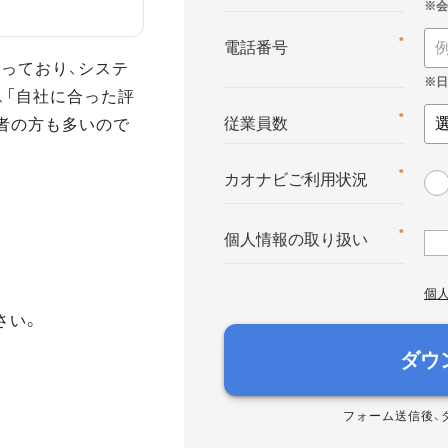
*
電話番号
っており、システ
、「自社に合った評
者の方も多いので
*
従業員数
*
カオナビご利用状況
*
個人情報の取り扱い
個
さい。
ダウ
フォーム送信後、