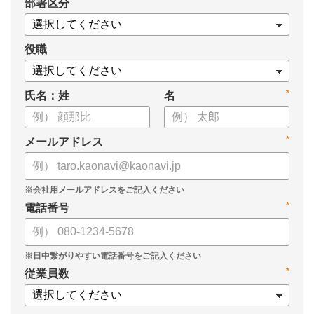
*
部署区分
・導入検討に必要な3つの視点
・7つの選定ポイント
についてまとめましたので、ぜひお役立てください。
役職
*
氏名：姓
名
*
メールアドレス
*
電話番号
*
従業員数