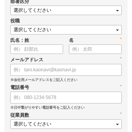
*
部署区分
・導入検討に必要な3つの視点
・7つの選定ポイント
についてまとめましたので、ぜひお役立てください。
役職
*
氏名：姓
名
*
メールアドレス
*
電話番号
*
従業員数