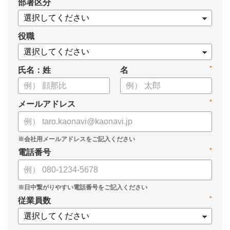
*
部署区分
・導入検討に必要な3つの視点
・7つの選定ポイント
についてまとめましたので、ぜひお役立てください。
役職
*
氏名：姓
名
*
メールアドレス
*
電話番号
*
従業員数