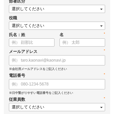
*
部署区分
・導入検討に必要な3つの視点
・7つの選定ポイント
についてまとめましたので、ぜひお役立てください。
役職
*
氏名：姓
名
*
メールアドレス
*
電話番号
*
従業員数