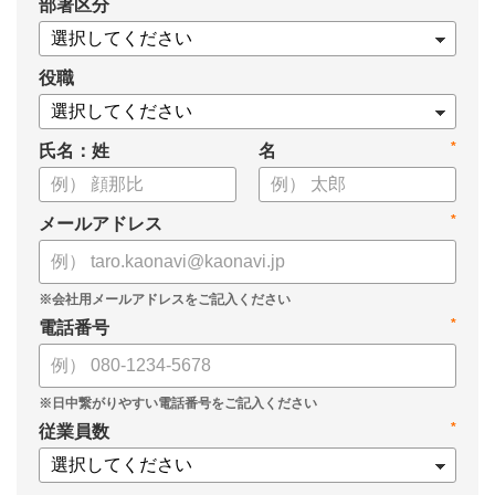
*
部署区分
・導入検討に必要な3つの視点
・7つの選定ポイント
についてまとめましたので、ぜひお役立てください。
役職
*
氏名：姓
名
*
メールアドレス
*
電話番号
*
従業員数