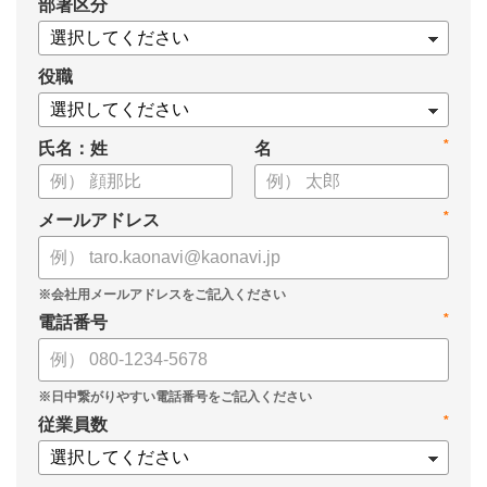
*
部署区分
・導入検討に必要な3つの視点
・7つの選定ポイント
についてまとめましたので、ぜひお役立てください。
役職
*
氏名：姓
名
*
メールアドレス
*
電話番号
*
従業員数