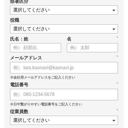
*
部署区分
・導入検討に必要な3つの視点
・7つの選定ポイント
についてまとめましたので、ぜひお役立てください。
役職
*
氏名：姓
名
*
メールアドレス
*
電話番号
*
従業員数