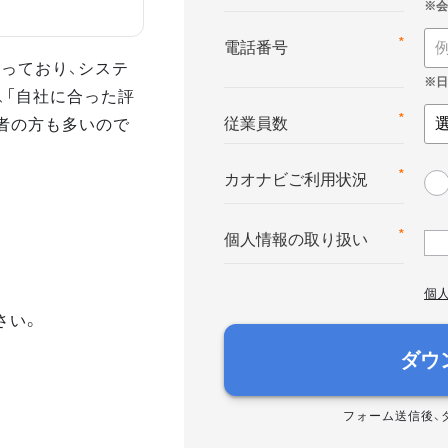
*
電話番号
っており、システ
、「自社に合った評
者の方も多いので
*
従業員数
*
カオナビご利用状況
*
個人情報の取り扱い
個
さい。
ダウ
フォーム送信後、