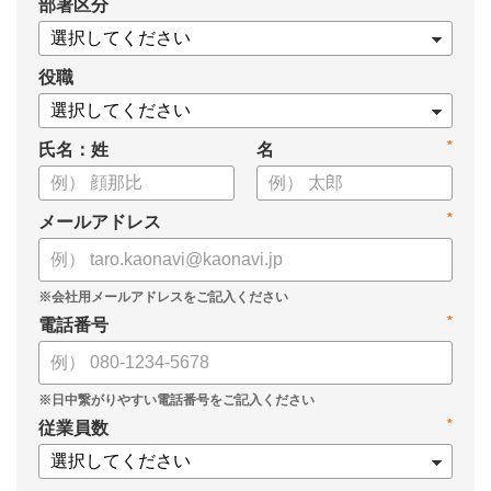
*
部署区分
・導入検討に必要な3つの視点
・7つの選定ポイント
についてまとめましたので、ぜひお役立てください。
役職
*
氏名：姓
名
*
メールアドレス
*
電話番号
*
従業員数