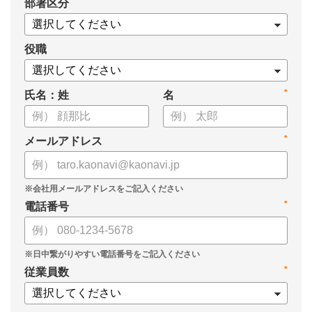
*
部署区分
・導入検討に必要な3つの視点
・7つの選定ポイント
についてまとめましたので、ぜひお役立てください。
役職
*
氏名：姓
名
*
メールアドレス
*
電話番号
*
従業員数