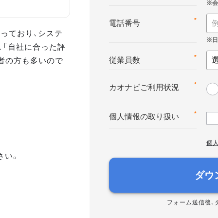
*
電話番号
っており、システ
、「自社に合った評
者の方も多いので
*
従業員数
*
カオナビご利用状況
*
個人情報の取り扱い
個
さい。
ダウ
フォーム送信後、