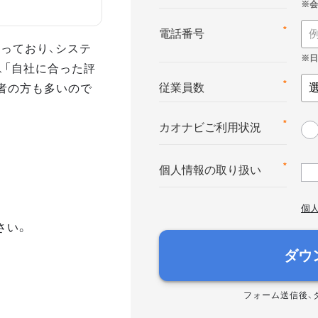
*
電話番号
っており、システ
、「自社に合った評
者の方も多いので
*
従業員数
*
カオナビご利用状況
*
個人情報の取り扱い
個
さい。
ダウ
フォーム送信後、