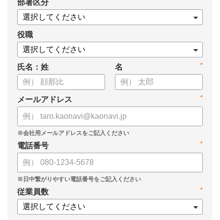
*
部署区分
・導入検討に必要な3つの視点
・7つの選定ポイント
についてまとめましたので、ぜひお役立てください。
役職
*
氏名：姓
名
*
メールアドレス
*
電話番号
*
従業員数