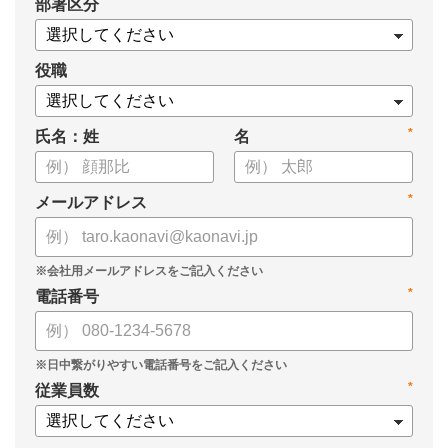
*
部署区分
・導入検討に必要な3つの視点
・7つの選定ポイント
についてまとめましたので、ぜひお役立てください。
役職
*
氏名：姓
名
*
メールアドレス
*
電話番号
*
従業員数