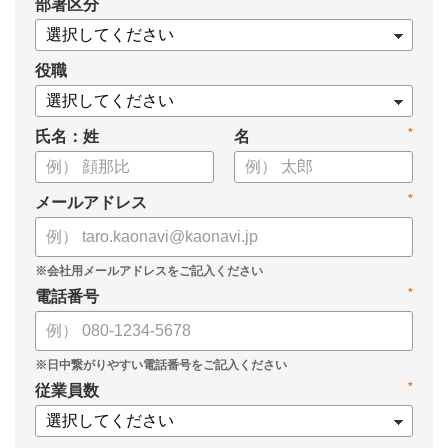
*
部署区分
・導入検討に必要な3つの視点
・7つの選定ポイント
についてまとめましたので、ぜひお役立てください。
役職
*
氏名：姓
名
*
メールアドレス
*
電話番号
*
従業員数