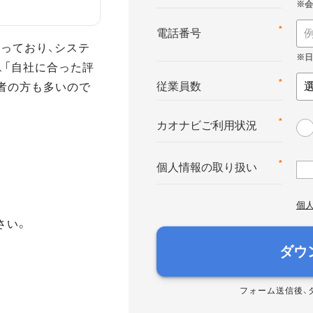
*
電話番号
っており、システ
、「自社に合った評
者の方も多いので
*
従業員数
*
カオナビご利用状況
*
個人情報の取り扱い
個
さい。
ダウ
フォーム送信後、