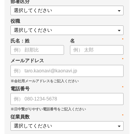
*
部署区分
・導入検討に必要な3つの視点
・7つの選定ポイント
についてまとめましたので、ぜひお役立てください。
役職
*
氏名：姓
名
*
メールアドレス
*
電話番号
*
従業員数