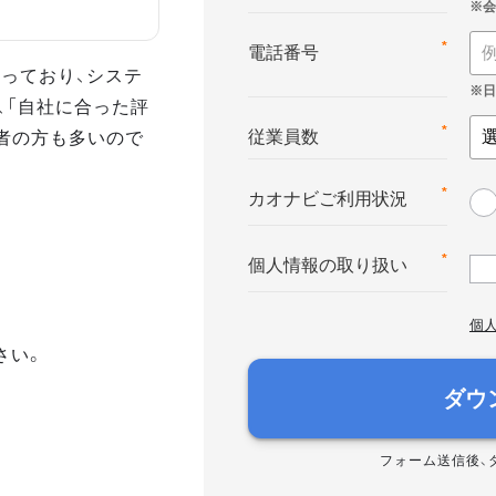
*
電話番号
っており、システ
、「自社に合った評
者の方も多いので
*
従業員数
*
カオナビご利用状況
*
個人情報の取り扱い
個
さい。
ダウ
フォーム送信後、