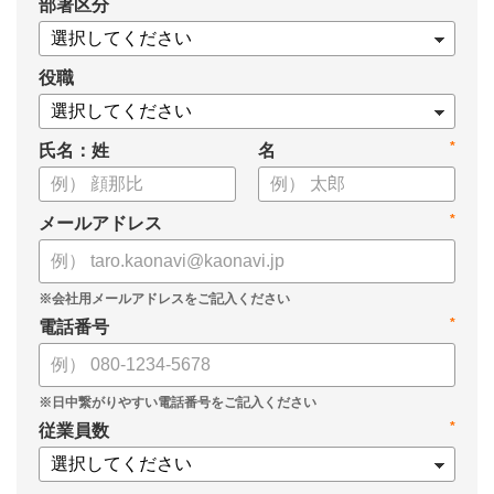
*
部署区分
・導入検討に必要な3つの視点
・7つの選定ポイント
についてまとめましたので、ぜひお役立てください。
役職
*
氏名：姓
名
*
メールアドレス
*
電話番号
*
従業員数