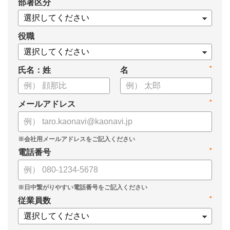
*
部署区分
・導入検討に必要な3つの視点
・7つの選定ポイント
についてまとめましたので、ぜひお役立てください。
役職
*
氏名：姓
名
*
メールアドレス
*
電話番号
*
従業員数